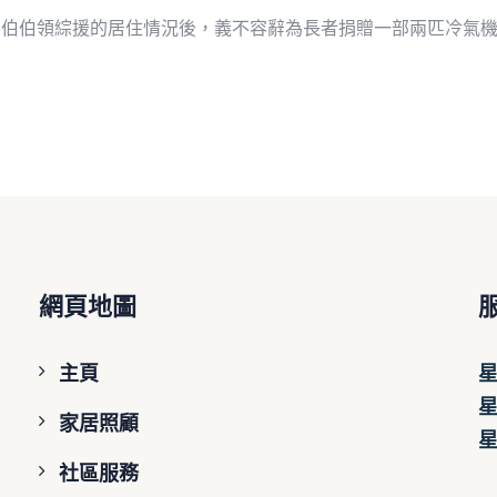
伯伯領綜援的居住情況後，義不容辭為長者捐贈一部兩匹冷氣機，
網頁地圖
主頁
星
星
家居照顧
社區服務