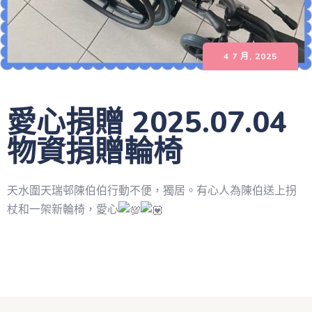
4 7 月, 2025
愛心捐贈 2025.07.04
物資捐贈輪椅
天水圍天瑞邨陳伯伯行動不便，獨居。有心人為陳伯送上拐
杖和一架新輪椅，愛心