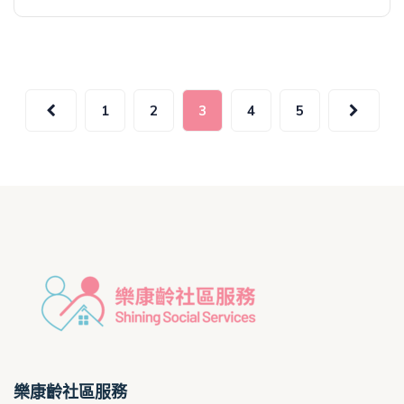
文
1
2
3
4
5
章
分
頁
樂康齡社區服務